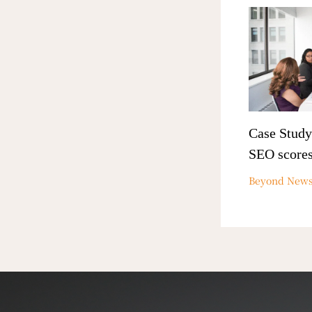
Case Study
SEO score
Beyond New