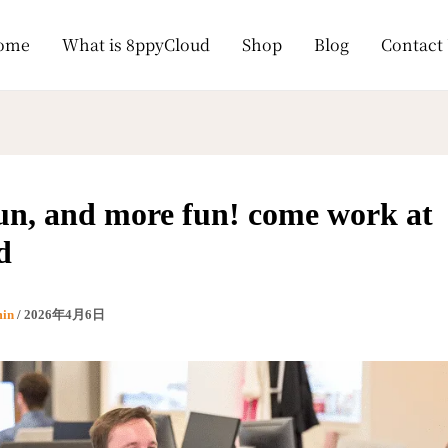
ome
What is 8ppyCloud
Shop
Blog
Contact
un, and more fun! come work at
d
min
/
2026年4月6日