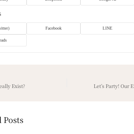
S
itter)
Facebook
LINE
eads
ally Exist?
 Posts