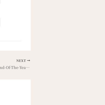
NEXT
Let’s Party! Our End-Of-The-Year Celebration