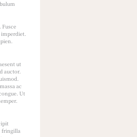
tibulum
. Fusce
 imperdiet.
apien.
aesent ut
d auctor.
euismod.
 massa ac
 congue. Ut
 semper.
ipit
fringilla