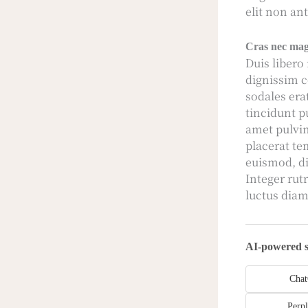
elit non an
Cras nec mag
Duis libero
dignissim c
sodales era
tincidunt p
amet pulvin
placerat te
euismod, di
Integer rut
luctus diam.
AI-powered
Cha
Perpl