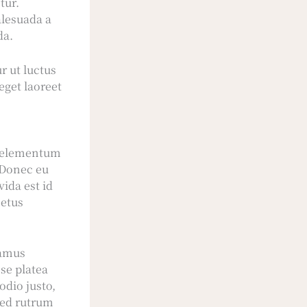
tur.
alesuada a
da.
r ut luctus
eget laoreet
.
ae elementum
 Donec eu
vida est id
metus
vamus
sse platea
odio justo,
 Sed rutrum