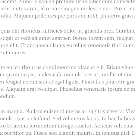
lacerat. Nunc id sapien pretium urna bibendum consecte
ndit metus arcu, id ornare magna molestie nec. Proin m
ollis. Aliquam pellentesque purus ac nibh pharetra gravi
uis elit rhoncus, ultricies dolor at, gravida orci. Curabitu
uscipit ut velit sit amet semper. Donec lorem sem, feugiat 
non elit. Ut accumsan lacus eu tellus venenatis tincidunt
 at mauris.
nte eu leo rhoncus condimentum vitae et elit. Etiam vit
am quam turpis, malesuada non ultrices ac, mollis ut dui.
ien feugiat accumsan ut eget ligula. Phasellus pharetra gra
e. Aliquam erat volutpat. Phasellus venenatis ipsum ac 
bendum.
um magna. Nullam euismod metus ac sagittis viverra. Vi
icula risus a eleifend. Sed vel metus lacus. In hac habita
orbi lacinia fermentum mi eget auctor. Aenean vehicula 
ex porttitor eu. Fusce sed blandit mauris, in tempus nisl.