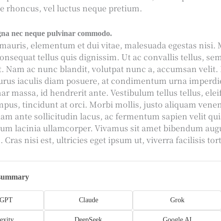
te rhoncus, vel luctus neque pretium.
na nec neque pulvinar commodo.
 mauris, elementum et dui vitae, malesuada egestas nisi
onsequat tellus quis dignissim. Ut ac convallis tellus, se
t. Nam ac nunc blandit, volutpat nunc a, accumsan velit.
urus iaculis diam posuere, at condimentum urna imperdi
ar massa, id hendrerit ante. Vestibulum tellus tellus, ele
mpus, tincidunt at orci. Morbi mollis, justo aliquam venen
am ante sollicitudin lacus, ac fermentum sapien velit qu
rum lacinia ullamcorper. Vivamus sit amet bibendum aug
 Cras nisi est, ultricies eget ipsum ut, viverra facilisis tor
 summary
tGPT
Claude
Grok
exity
DeepSeek
Google AI