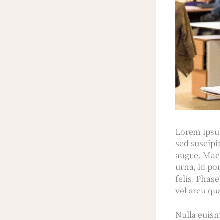
Lorem ipsum
sed suscipi
augue. Maec
urna, id por
felis. Phas
vel arcu q
Nulla euism