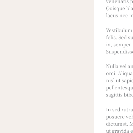
venenatis p
Quisque bla
lacus nec m
Vestibulum q
felis. Sed s
in, semper 
Suspendisse
Nulla vel a
orci. Aliqu
nisl ut sap
pellentesqu
sagittis bi
In sed rutr
posuere veh
dictumst. M
ut gravida 