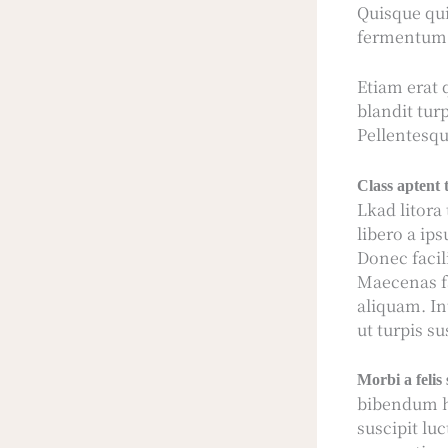
Quisque qui
fermentum e
Etiam erat 
blandit tur
Pellentesqu
Class aptent t
Lkad litora
libero a ip
Donec facil
Maecenas fa
aliquam. In
ut turpis su
Morbi a felis
bibendum he
suscipit lu