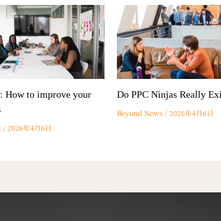
: How to improve your
Do PPC Ninjas Really Exi
s
Beyond News
/
2026年4月6日
s
/
2026年4月6日