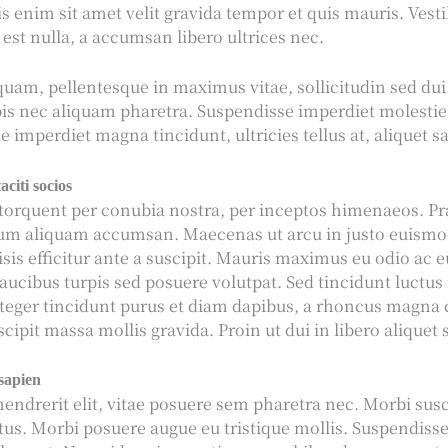
s enim sit amet velit gravida tempor et quis mauris. Ves
st nulla, a accumsan libero ultrices nec.
quam, pellentesque in maximus vitae, sollicitudin sed dui
pis nec aliquam pharetra. Suspendisse imperdiet molestie
e imperdiet magna tincidunt, ultricies tellus at, aliquet s
aciti socios
 torquent per conubia nostra, per inceptos himenaeos. Pr
sum aliquam accumsan. Maecenas ut arcu in justo euismo
isis efficitur ante a suscipit. Mauris maximus eu odio ac 
ucibus turpis sed posuere volutpat. Sed tincidunt luctus
teger tincidunt purus et diam dapibus, a rhoncus magna
scipit massa mollis gravida. Proin ut dui in libero aliquet
 sapien
ndrerit elit, vitae posuere sem pharetra nec. Morbi susc
ctus. Morbi posuere augue eu tristique mollis. Suspendisse 