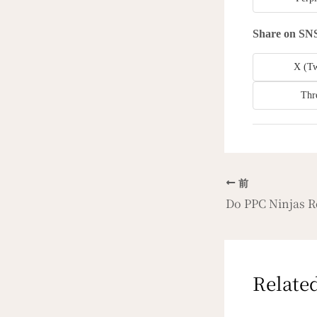
Share on SN
X (Tw
Thr
前
Do PPC Ninjas Re
Related