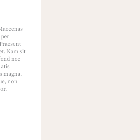
. Maecenas
mper
 Praesent
et. Nam sit
ifend nec
atis
is magna.
ue, non
tor.