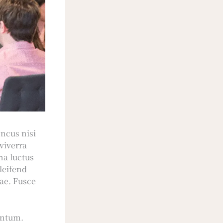
oncus nisi
viverra
na luctus
eleifend
ae. Fusce
entum.